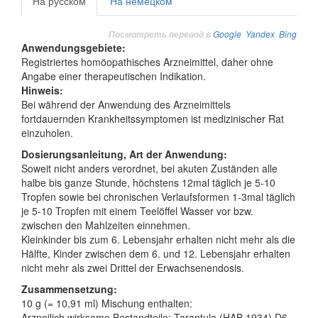
На русском
На немецком
Google
,
Yandex
,
Bing
Посмотреть перевод в
Anwendungsgebiete:
Registriertes homöopathisches Arzneimittel, daher ohne
Angabe einer therapeutischen Indikation.
Hinweis:
Bei während der Anwendung des Arzneimittels
fortdauernden Krankheitssymptomen ist medizinischer Rat
einzuholen.
Dosierungsanleitung, Art der Anwendung:
Soweit nicht anders verordnet, bei akuten Zuständen alle
halbe bis ganze Stunde, höchstens 12mal täglich je 5-10
Tropfen sowie bei chronischen Verlaufsformen 1-3mal täglich
je 5-10 Tropfen mit einem Teelöffel Wasser vor bzw.
zwischen den Mahlzeiten einnehmen.
Kleinkinder bis zum 6. Lebensjahr erhalten nicht mehr als die
Hälfte, Kinder zwischen dem 6. und 12. Lebensjahr erhalten
nicht mehr als zwei Drittel der Erwachsenendosis.
Zusammensetzung:
10 g (= 10,91 ml) Mischung enthalten:
Arzneilich wirksame Bestandteile: Tarantula (HAB 1934) D6