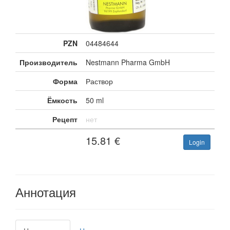
PZN
04484644
Производитель
Nestmann Pharma GmbH
Форма
Раствор
Ёмкость
50 ml
Рецепт
нет
15.81
€
Login
Аннотация