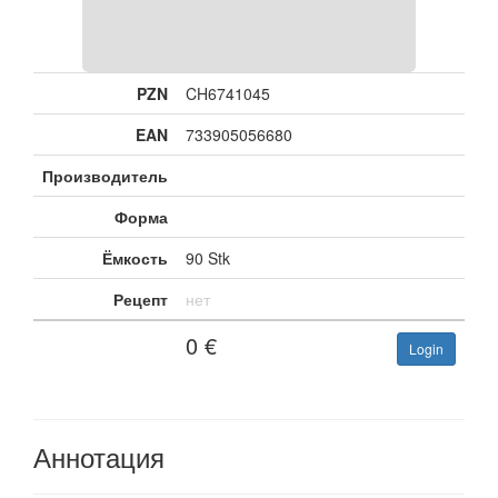
PZN
CH6741045
EAN
733905056680
Производитель
Форма
Ёмкость
90 Stk
Рецепт
нет
0
€
Login
Аннотация