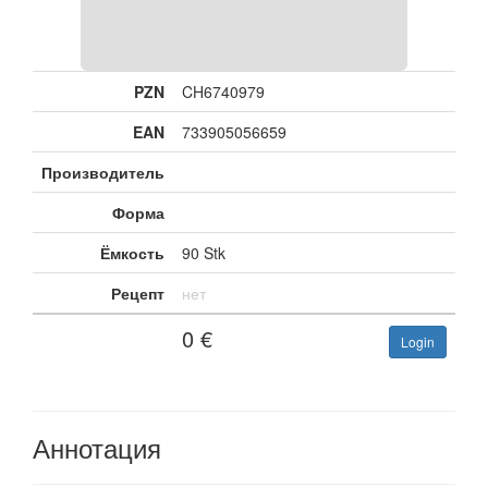
PZN
CH6740979
EAN
733905056659
Производитель
Форма
Ёмкость
90 Stk
Рецепт
нет
0
€
Login
Аннотация