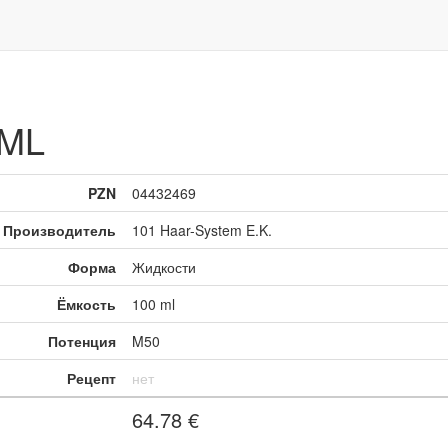
 ML
PZN
04432469
Производитель
101 Haar-System E.K.
Форма
Жидкости
Ёмкость
100 ml
Потенция
M50
Рецепт
нет
64.78
€